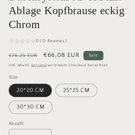
Ablage Kopfbrause eckig
Chrom
0
(
0
Reviews
)
Normaler
Verkaufspreis
€66,08 EUR
€76,25 EUR
Sale
Preis
inkl. MwSt.
Versand
wird beim Checkout berechnet
Size
20*20 CM
25*25 CM
30*30 CM
Anzahl