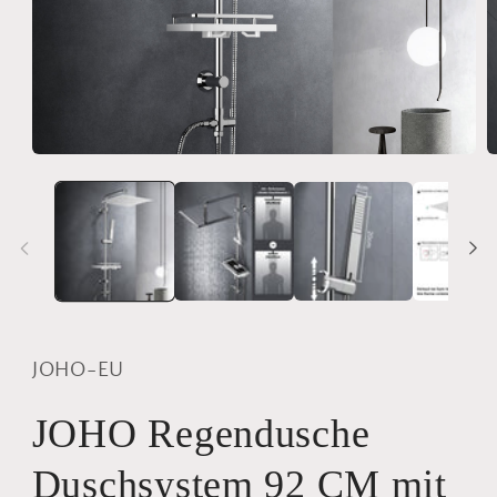
Medien
M
1
2
in
i
Modal
M
öffnen
ö
JOHO-EU
JOHO Regendusche
Duschsystem 92 CM mit