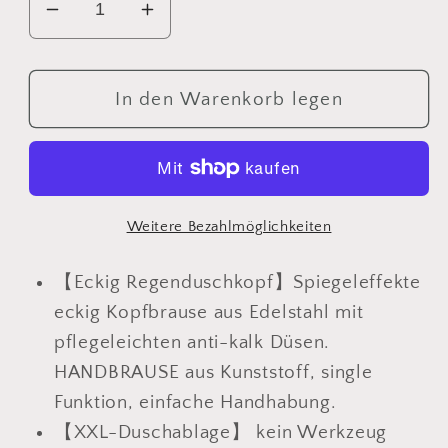
Verringere
Erhöhe
die
die
Menge
Menge
für
für
In den Warenkorb legen
JOHO
JOHO
Regendusche
Regendusche
Duschsystem
Duschsystem
92
92
CM
CM
Weitere Bezahlmöglichkeiten
mit
mit
Ablage
Ablage
【Eckig Regenduschkopf】Spiegeleffekte
Kopfbrause
Kopfbrause
eckig Kopfbrause aus Edelstahl mit
eckig
eckig
pflegeleichten anti-kalk Düsen.
Chrom
Chrom
HANDBRAUSE aus Kunststoff, single
Funktion, einfache Handhabung.
【XXL-Duschablage】 kein Werkzeug