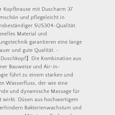
mit
fester
Bombenfester
r Kopfbrause mit Duscharm 37
arm
Brausearm
schön und pflegeleicht in
rm
Wandarm
nsbeständiger SUS304-Qualität.
37cm,
onelles Material und
opf
Duschkopf
aus
ungstechnik garantieren eine lange
304
uer und gute Qualität. ~
hl
Edelstahl
l Duschkopf】Die Kombination aus
ner Bauweise und Air-in-
gie führt zu einem starken und
len Wasserfluss, der wie eine
nde und dynamische Massage für
t wirkt. Düsen aus hochwertigem
verhindern Bakterienwachstum und