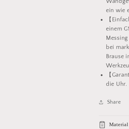
Wandgewi
ein wie 
【Einfac
einem G
Messing 
bei mark
Brause i
Werkzeu
【Garant
die Uhr.
Share
Material