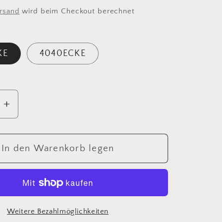
rsand
wird beim Checkout berechnet
KE
4040ECKE
ere
Erhöhe
die
Menge
für
In den Warenkorb legen
JOHO
ichte
pflegeleichte
ause
Kopfbrause
0cm
30cm/40cm
usche
Regendusche
Weitere Bezahlmöglichkeiten