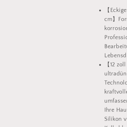
mit
Bomben
【Eckige
Brause
cm】Form
Wanda
korrosio
37cm,
Professi
Duschk
aus
Bearbeit
304
Lebensda
Edelsta
【12 zol
ultradün
Technolo
kraftvol
umfasse
Ihre Hau
Silikon 