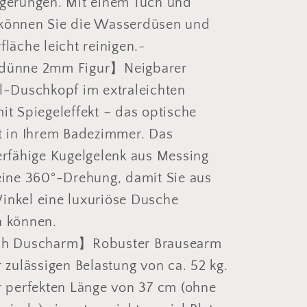
gerungen. Mit einem Tuch und
können Sie die Wasserdüsen und
fläche leicht reinigen.~
dünne 2mm Figur】Neigbarer
l-Duschkopf im extraleichten
it Spiegeleffekt – das optische
t in Ihrem Badezimmer. Das
erfähige Kugelgelenk aus Messing
eine 360°-Drehung, damit Sie aus
nkel eine luxuriöse Dusche
n können.
ch Duscharm】Robuster Brausearm
r zulässigen Belastung von ca. 52 kg.
r perfekten Länge von 37 cm (ohne