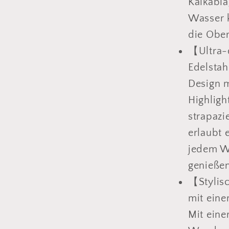
Kalkabla
Wasser 
die Ober
【Ultra-
Edelstah
Design m
Highligh
strapazi
erlaubt 
jedem Wi
genieße
【Stylis
mit eine
Mit eine