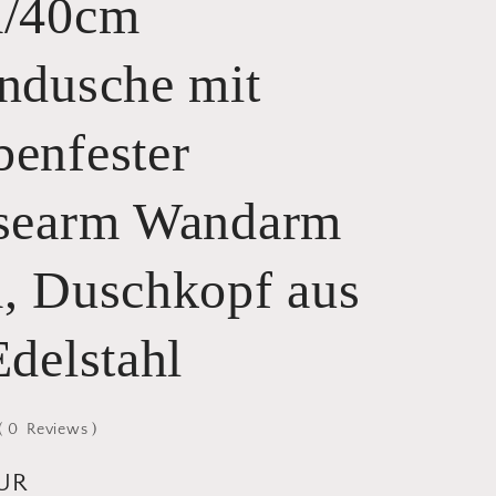
/40cm
ndusche mit
enfester
searm Wandarm
, Duschkopf aus
delstahl
(
0
Reviews
)
EUR