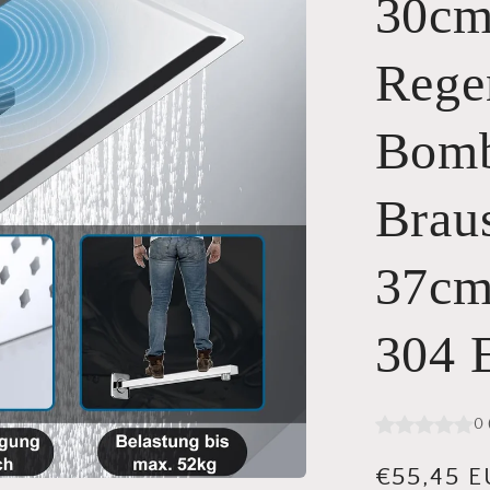
30cm
Rege
Bomb
Brau
37cm
304 E
0
Normaler
€55,45 