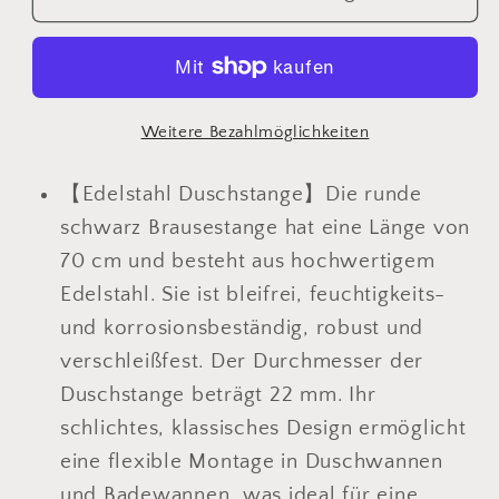
JOHO
JOHO
Duschset
Duschset
Edelstahl
Edelstahl
Brausestange
Brausestange
mit
mit
Weitere Bezahlmöglichkeiten
Duschkopfhalterung
Duschkopfhalterung
und
und
【Edelstahl Duschstange】Die runde
Duschablage
Duschablage
schwarz Brausestange hat eine Länge von
Schwarz
Schwarz
70 cm und besteht aus hochwertigem
JYMB-
JYMB-
Edelstahl. Sie ist bleifrei, feuchtigkeits-
A
A
und korrosionsbeständig, robust und
verschleißfest. Der Durchmesser der
Duschstange beträgt 22 mm. Ihr
schlichtes, klassisches Design ermöglicht
eine flexible Montage in Duschwannen
und Badewannen, was ideal für eine