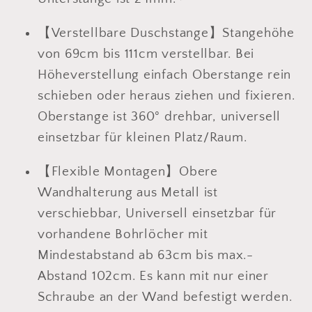
bis
bis
【Verstellbare Duschstange】Stangehöhe
111cm
111cm
Schwarz
Schwarz
von 69cm bis 111cm verstellbar. Bei
Höheverstellung einfach Oberstange rein
schieben oder heraus ziehen und fixieren.
Oberstange ist 360° drehbar, universell
einsetzbar für kleinen Platz/Raum.
【Flexible Montagen】Obere
Wandhalterung aus Metall ist
verschiebbar, Universell einsetzbar für
vorhandene Bohrlöcher mit
Mindestabstand ab 63cm bis max.-
Abstand 102cm. Es kann mit nur einer
Schraube an der Wand befestigt werden.