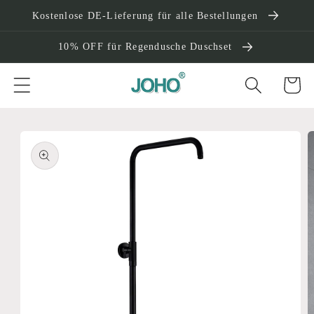
Direkt
Kostenlose DE-Lieferung für alle Bestellungen
zum
Inhalt
10% OFF für Regendusche Duschset
Warenko
oduktinformationen
ringen