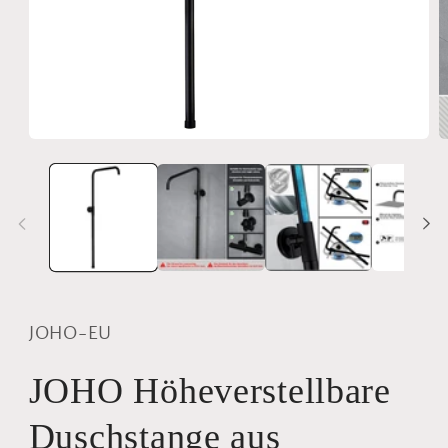
Medien
M
1
2
in
i
Modal
M
öffnen
ö
JOHO-EU
JOHO Höheverstellbare
Duschstange aus