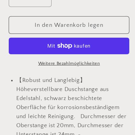
Verringere
Erhöhe
die
die
Menge
Menge
für
für
In den Warenkorb legen
JOHO
JOHO
Höheverstellbare
Höheverstellbare
Duschstange
Duschstange
aus
aus
Edelstahl
Edelstahl
Weitere Bezahlmöglichkeiten
Duschsäule
Duschsäule
Wandstange
Wandstange
【Robust und Langlebig】
Regendusche
Regendusche
Höheverstellbare Duschstange aus
Brausearm
Brausearm
Edelstahl, schwarz beschichtete
mit
mit
Oberfläche für korrosionsbeständigem
verstellbare
verstellbare
und leichte Reinigung. Durchmesser der
Länge
Länge
Oberstange ist 20mm, Durchmesser der
von
von
69
69
Unterstange ist 24mm. ~