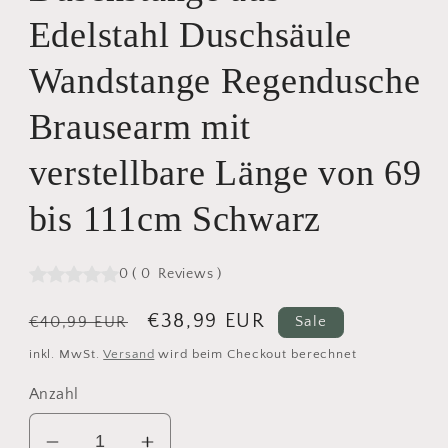
Edelstahl Duschsäule
Wandstange Regendusche
Brausearm mit
verstellbare Länge von 69
bis 111cm Schwarz
0
(
0
Reviews
)
Normaler
Verkaufspreis
€38,99 EUR
€40,99 EUR
Sale
Preis
inkl. MwSt.
Versand
wird beim Checkout berechnet
Anzahl