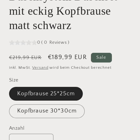
mit eckig Kopfbrause
matt schwarz
0
(
0
Reviews
)
Normaler
Verkaufspreis
€189,99 EUR
€219,99 EUR
Sale
Preis
inkl. MwSt.
Versand
wird beim Checkout berechnet
Size
Kopfbrause 25*25cm
Kopfbrause 30*30cm
Anzahl