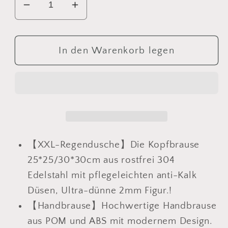
Verringere
Erhöhe
die
die
Menge
Menge
für
für
In den Warenkorb legen
JOHO
JOHO
Thermostat
Thermostat
Duschsystem
Duschsystem
Duschset
Duschset
mit
mit
eckig
eckig
Kopfbrause
Kopfbrause
【XXL-Regendusche】Die
Kopfbrause
matt
matt
25*25/30*30cm aus rostfrei 304
schwarz
schwarz
Edelstahl mit pflegeleichten anti-Kalk
Düsen, Ultra-dünne 2mm Figur.!
【Handbrause】Hochwertige Handbrause
aus POM und ABS mit modernem Design.