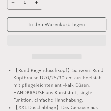
Verringere
Erhöhe
die
die
Menge
Menge
für
für
In den Warenkorb legen
JOHO
JOHO
Regendusche
Regendusche
Duschsystem
Duschsystem
92
92
CM
CM
mit
mit
Ablage
Ablage
【Rund Regenduschkopf】
Schwarz Rund
Kopfbrause
Kopfbrause
Kopfbrause D20/25/30 cm aus Edelstahl
Rund
Rund
mit pflegeleichten anti-kalk Düsen.
Schwarz
Schwarz
HANDBRAUSE aus Kunststoff, single
Funktion, einfache Handhabung.
【XXL Duschablage】Das Gehäuse aus