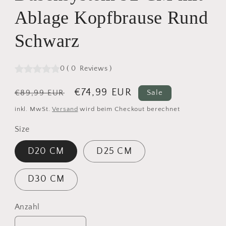
Ablage Kopfbrause Rund
Schwarz
0
(
0
Reviews
)
Normaler
Verkaufspreis
€74,99 EUR
€89,99 EUR
Sale
Preis
inkl. MwSt.
Versand
wird beim Checkout berechnet
Size
D20 CM
D25 CM
D30 CM
Anzahl