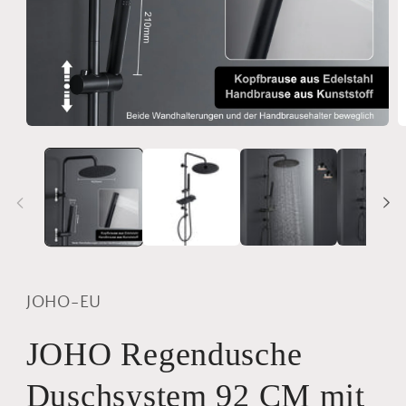
Medien
M
1
2
in
i
Modal
M
öffnen
ö
JOHO-EU
JOHO Regendusche
Duschsystem 92 CM mit