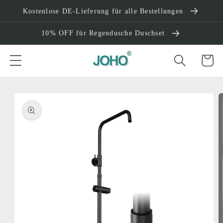
Direkt
Kostenlose DE-Lieferung für alle Bestellungen
zum
Inhalt
10% OFF für Regendusche Duschset
Warenko
oduktinformationen
ringen