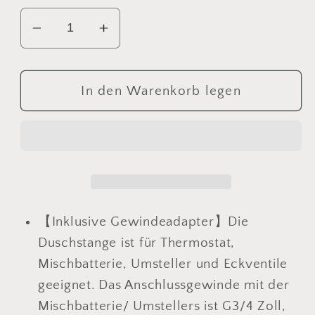
Verringere
Erhöhe
die
die
Menge
Menge
für
für
In den Warenkorb legen
JOHO
JOHO
Höheverstellbare
Höheverstellbare
Duschstange
Duschstange
mit
mit
Handbrausehalter
Handbrausehalter
und
und
Gewindeadapter,
Gewindeadapter,
【Inklusive Gewindeadapter】Die
Edelstahl
Edelstahl
Duschstange ist für Thermostat,
Duschsäule
Duschsäule
Mischbatterie, Umsteller und Eckventile
Wandstange
Wandstange
geeignet. Das Anschlussgewinde mit der
Brausearm
Brausearm
Mischbatterie/ Umstellers ist G3/4 Zoll,
mit
mit