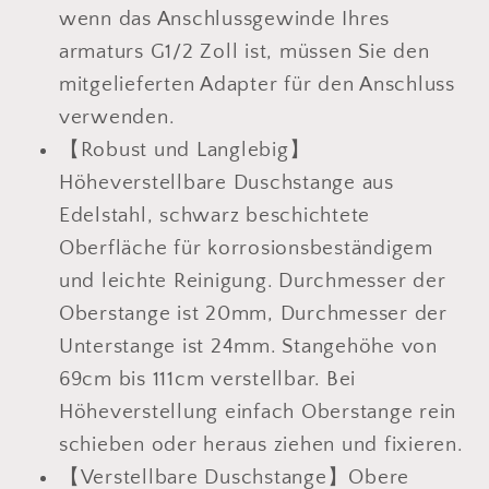
Verstellbare
Verstellbare
wenn das Anschlussgewinde Ihres
Länge
Länge
armaturs G1/2 Zoll ist, müssen Sie den
Schwarz
Schwarz
mitgelieferten Adapter für den Anschluss
verwenden.
【Robust und Langlebig】
Höheverstellbare Duschstange aus
Edelstahl, schwarz beschichtete
Oberfläche für korrosionsbeständigem
und leichte Reinigung. Durchmesser der
Oberstange ist 20mm, Durchmesser der
Unterstange ist 24mm. Stangehöhe von
69cm bis 111cm verstellbar. Bei
Höheverstellung einfach Oberstange rein
schieben oder heraus ziehen und fixieren.
【Verstellbare Duschstange】Obere