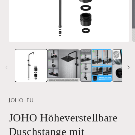
Medien
M
1
2
in
i
Modal
M
öffnen
ö
JOHO-EU
JOHO Höheverstellbare
Duschstange mit