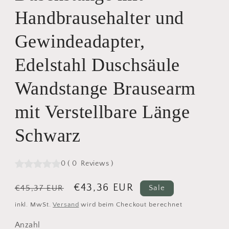
Handbrausehalter und
Gewindeadapter,
Edelstahl Duschsäule
Wandstange Brausearm
mit Verstellbare Länge
Schwarz
0
(
0
Reviews
)
Normaler
Verkaufspreis
€43,36 EUR
€45,37 EUR
Sale
Preis
inkl. MwSt.
Versand
wird beim Checkout berechnet
Anzahl